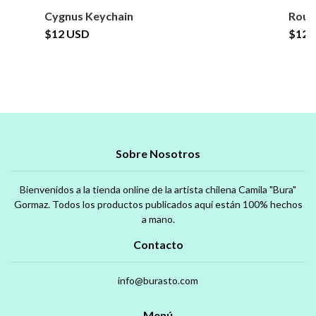
Cygnus Keychain
Rour
$12 USD
$12 
Sobre Nosotros
Bienvenidos a la tienda online de la artista chilena Camila "Bura"
Gormaz. Todos los productos publicados aquí están 100% hechos
a mano.
Contacto
info@burasto.com
Menú