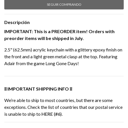
SEGUIR COMPRANDO
Descripción
IMPORTANT: This is a PREORDER item! Orders with
preorder items
will be shipped in July
.
2.5" (62.5mm) acrylic keychain with a glittery epoxy finish on
the front and a light green metal clasp at the top. Featuring
Adair from the game Long Gone Days!
❕❕ IMPORTANT SHIPPING INFO ❕❕
We’re able to ship to most countries, but there are some
exceptions. Check the list of countries that our postal service
is unable to ship to
HERE (#6)
.