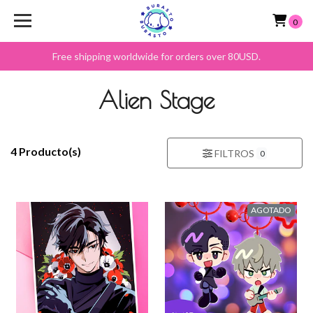
0
Free shipping worldwide for orders over 80USD.
Alien Stage
4 Producto(s)
FILTROS
0
AGOTADO