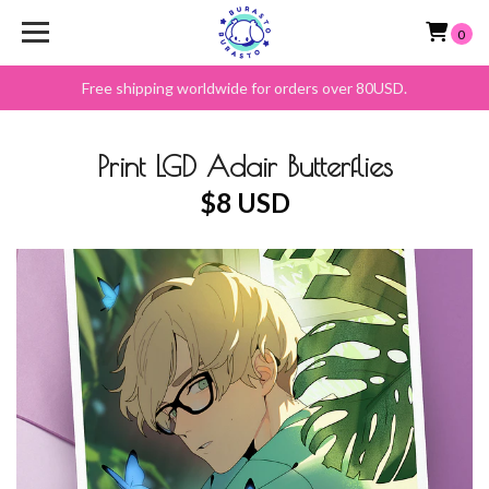
0
Free shipping worldwide for orders over 80USD.
Print LGD Adair Butterflies
$8 USD