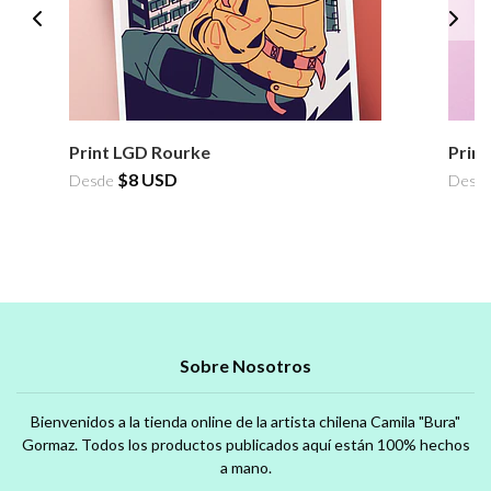
Print LGD Rourke
Prin
$8 USD
Desde
Desd
Sobre Nosotros
Bienvenidos a la tienda online de la artista chilena Camila "Bura"
Gormaz. Todos los productos publicados aquí están 100% hechos
a mano.